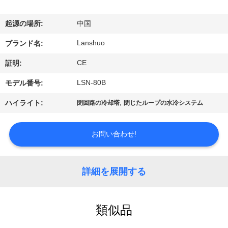
達
に
起源の場所:
中国
つ
Lanshuo
ブランド名:
い
CE
証明:
て
LSN-80B
モデル番号:
,
ハイライト:
閉回路の冷却塔
閉じたループの水冷システム
工
場
お問い合わせ!
旅
詳細を展開する
行
類似品
品