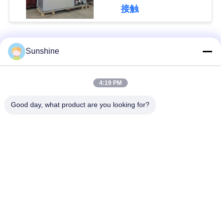
接触
い
人気カテゴリ
ニ
すべて
Sunshine
ュ
誘導の溶ける炉
大きい溶ける炉
4:19 PM
ー
Good day, what product are you looking for?
ス
小さい誘導の溶ける
誘導加熱機械
炉
引
誘導加熱ろう付け機
機械を癒やす誘導
用
械
を
閉じたループの冷却
機械を癒やすCNC
要
塔