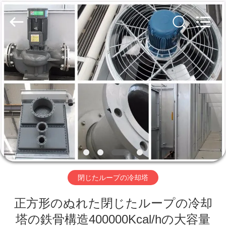
2019
-
2026
Zhengzhou
Lanshuo
Electronics
Co.,
Ltd.
家
All
Rights
Reserved.
プ
ロ
ダ
ク
ト
閉じたループの冷却塔
正方形のぬれた閉じたループの冷却
私
塔の鉄骨構造400000Kcal/hの大容量