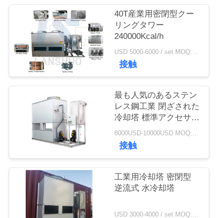
質
40T産業用密閉型クー
管
リングタワー
240000Kcal/h
理
USD 5000-6000 / set MOQ:1セット
接触
私
達
最も人気のあるステン
レス鋼工業 閉ざされた
に
冷却塔 標準アクセサリ
ー付き冷却塔 トルーウ
連
8000USD-10000USD MOQ:1 SET
ェート冷却水塔
接触
絡
し
工業用冷却塔 密閉型
逆流式 水冷却塔
な
さ
USD 3000-4000 / set MOQ:1 セット