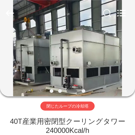
2019
-
2026
Zhengzhou
Lanshuo
Electronics
Co.,
Ltd.
家
All
Rights
Reserved.
プ
ロ
ダ
ク
ト
閉じたループの冷却塔
40T産業用密閉型クーリングタワー
私
240000Kcal/h