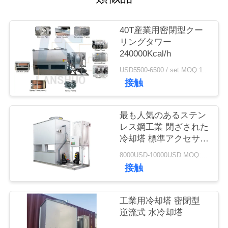
質
管
40T産業用密閉型クー
リングタワー
理
240000Kcal/h
USD5500-6500 / set MOQ:1セット
私
接触
達
最も人気のあるステン
に
レス鋼工業 閉ざされた
冷却塔 標準アクセサリ
連
ー付き冷却塔 トルーウ
8000USD-10000USD MOQ:1 SET
絡
ェート冷却水塔
接触
し
工業用冷却塔 密閉型
な
逆流式 水冷却塔
さ