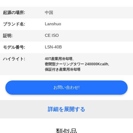
達
に
起源の場所:
中国
つ
Lanshuo
ブランド名:
い
CE ISO
証明:
て
LSN-40B
モデル番号:
,
ハイライト:
40T産業用冷却塔
,
密閉型クーリングタワー 240000Kcal/h
工
保証付き産業用冷却塔
場
お問い合わせ!
旅
行
詳細を展開する
品
類似品