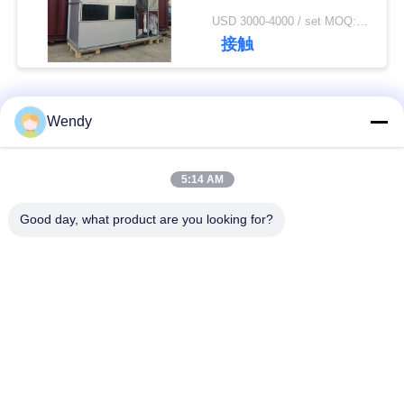
USD 3000-4000 / set MOQ:1 セット
い
接触
ニ
人気カテゴリ
すべて
Wendy
ュ
ー
誘導の溶ける炉
大きい溶ける炉
5:14 AM
ス
Good day, what product are you looking for?
小さい誘導の溶ける
誘導加熱機械
炉
引
用
誘導加熱ろう付け機
機械を癒やす誘導
械
を
要
閉じたループの冷却
機械を癒やすCNC
塔