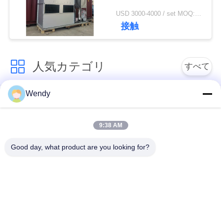
い
USD 3000-4000 / set MOQ:1 セット
接触
ニ
人気カテゴリ
すべて
ュ
ー
Wendy
誘導の溶ける炉
大きい溶ける炉
ス
9:38 AM
小さい誘導の溶ける
誘導加熱機械
炉
引
Good day, what product are you looking for?
用
誘導加熱ろう付け機
機械を癒やす誘導
を
械
要
閉じたループの冷却
機械を癒やすCNC