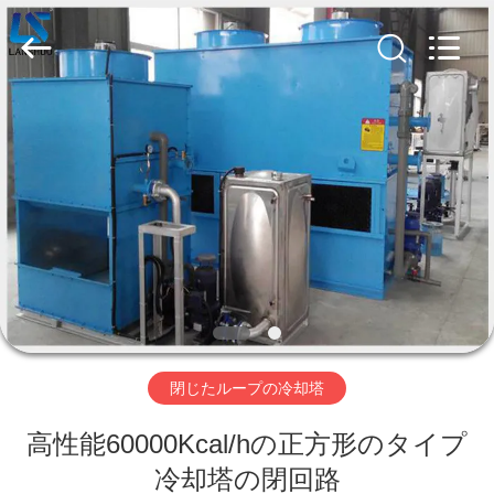
2019
-
2026
Zhengzhou
Lanshuo
Electronics
Co.,
Ltd.
家
All
Rights
Reserved.
プ
ロ
ダ
ク
ト
閉じたループの冷却塔
高性能60000Kcal/hの正方形のタイプ
私
冷却塔の閉回路