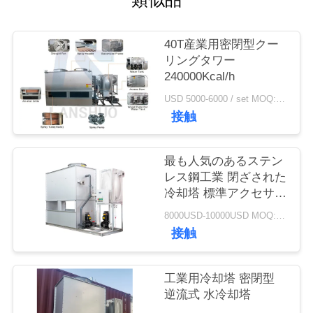
質
管
40T産業用密閉型クー
理
リングタワー
240000Kcal/h
USD 5000-6000 / set MOQ:1セット
私
接触
達
最も人気のあるステン
に
レス鋼工業 閉ざされた
連
冷却塔 標準アクセサリ
ー付き冷却塔 トルーウ
8000USD-10000USD MOQ:1 SET
絡
ェート冷却水塔
接触
し
な
工業用冷却塔 密閉型
逆流式 水冷却塔
さ