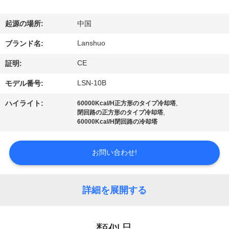
達
に
起源の場所:
中国
つ
Lanshuo
ブランド名:
い
CE
証明:
て
LSN-10B
モデル番号:
,
ハイライト:
60000Kcal/H正方形のタイプ冷却塔
,
閉回路の正方形のタイプ冷却塔
工
60000Kcal/H閉回路の冷却塔
場
お問い合わせ!
旅
行
詳細を展開する
品
類似品