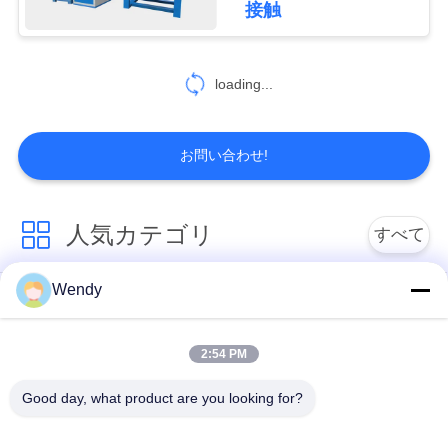
求
接触
10
し
な
loading...
開ループの冷却塔
さ
お問い合わせ!
い
地
人気カテゴリ
すべて
13
図
炉を和らげるピッ
Wendy
誘導の溶ける炉
大きい溶ける炉
トのタイプ
プ
2:54 PM
小さい誘導の溶ける
誘導加熱機械
ラ
炉
Good day, what product are you looking for?
イ
誘導加熱ろう付け機