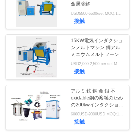
質
金属溶解
管
USD5500-6500/set MOQ:1セット
128
接触
理
機械を癒やす誘導
15KW電気インダクショ
私
ンメルトマシン 鋼アル
ミニウムメルトフーン
達
USD2,000-2,500 per set MOQ:1
に
接触
連
91
アルミ,鉄,鋼,金,銀,不
誘導加熱ろう付け機
絡
oxidable鋼の溶融のため
の200kwインダクション
し
械
溶融炉,シリコン制
6000USD-9000USD MOQ:1セット
御,200kwの炉
な
接触
さ