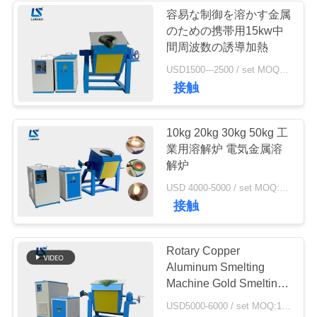
容易な制御を溶かす金属
い
のための携帯用15kw中
19
間周波数の誘導加熱
ニ
USD1500---2500 / set MOQ:1 セット
機械を癒やすCNC
接触
ュ
ー
10kg 20kg 30kg 50kg 工
業用溶解炉 電気金属溶
ス
解炉
21
USD 4000-5000 / set MOQ:1セット
引
接触
閉じたループの冷
用
却塔
Rotary Copper
を
Aluminum Smelting
Machine Gold Smelting
要
Equipment
USD5000-6000 / set MOQ:1セット