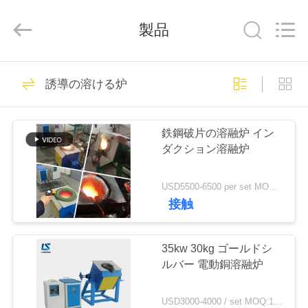
2019
-
2026
製品
Zhengzhou
Lanshuo
Electronics
Co.,
Ltd.
家
131
All
誘導の溶ける炉
Rights
Reserved.
誘導の溶ける炉
プ
鉄鋼破片の溶融炉 イン
ロ
ダクション溶融炉
ダ
USD5500-6500 per set MOQ:1セット
ク
接触
96
ト
35kw 30kg ゴールドシ
大きい溶ける炉
ルバー 電動銅溶融炉
私
USD3000-4000 / set MOQ:1セット