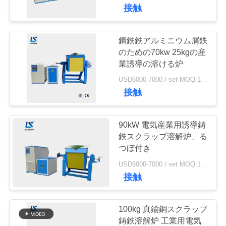
達
接触
に
つ
鋼鉄鉄アルミニウム屑鉄
30
のための70kw 25kgの産
い
小さい誘導の溶け
業誘導の溶ける炉
て
USD6000-7000 / set MOQ:1セット
る炉
接触
工
90kW 電気産業用誘導鋳
場
鉄スクラップ溶解炉、る
つぼ付き
205
旅
USD6000-7000 / set MOQ:1 セット
行
接触
誘導加熱機械
品
100kg 真鍮銅スクラップ
鋳鉄溶解炉 工業用電気