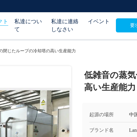
クト
私達につい
私達に連絡
イベント
要
て
しなさい
の閉じたループの冷却塔の高い生産能力
低雑音の蒸気
高い生産能力
起源の場所
中
ブランド名
Lan