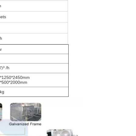
m
ets
h
w
³ /h
0*1250*2450mm
0*500*2000mm
kg