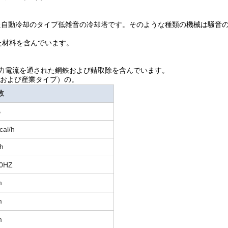
た自動冷却のタイプ低雑音の冷却塔です。そのような種類の機械は騒音
した材料を含んでいます。
力電流を通された鋼鉄および錆取除を含んでいます。
温および産業タイプ）の。
数
B
cal/h
h
0HZ
m
m
m