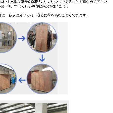
ル材料;水損失率が0.005%よりより少しであることを確かめて下さい。
のInfill、すばらしい冷却効果の特別な設計。
2部に、容易に分けられ、容器に荷を積むことができます;