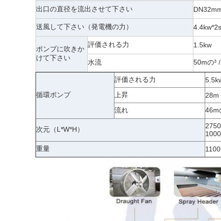
出口の直径を流出させて下さい
DN32m
送風して下さい（発電機の力）
4.4kw*2s
評価される力
1.5kw
ポンプに吹きか
けて下さい
水流
50mの³ /
評価される力
5.5k
循環ポンプ
上昇
28m
流れ
46mの
275
次元（L*W*H）
100
重量
1100