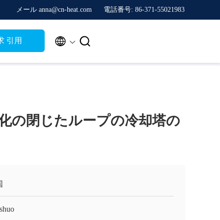
メール anna@cn-heat.com
電話番号: 86-371-55021983


求 引用
化の閉じたループの冷却塔の
国
shuo