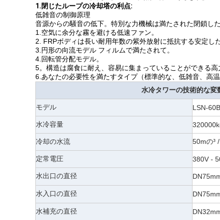
1.
閉じたループの冷却塔の利点:
低雑音の制御原理
音源からの騒音の低下。特別な力機械は満たされた閉鎖し
1.空気に余分な霧を避ける低速ファン。
2. FRPボディは長い耐用年数の紫外放射に抵抗する安定
3.円形の向流モデル フィルムで満たされて。
4.回転管分配モデル。
5。構造は腐食に耐え、容易に集まっていることができる高
6.あなたの必要性を満たすタイプ（標準的な、低雑音、高
水冷タワーの技術的な変
モデル
LSN-60
水冷容量
320000k
冷却の水流
50mの³ /
定常電圧
380V -
5
水出口の直径
DN75m
水入口の直径
DN75m
水補充の直径
DN32m