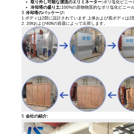
取り外し可能な漂流のエリミネーター:
ポリ塩化ビニー
冷却塔の盛り土:
100%の原物物質的なポリ塩化ビニール
3.
冷却塔のパッケージ:
1.ボディは2部に設計されています:上体および底ボディは
2. 20ftおよび40ftの容器によって出荷します。
5.
会社の紹介: