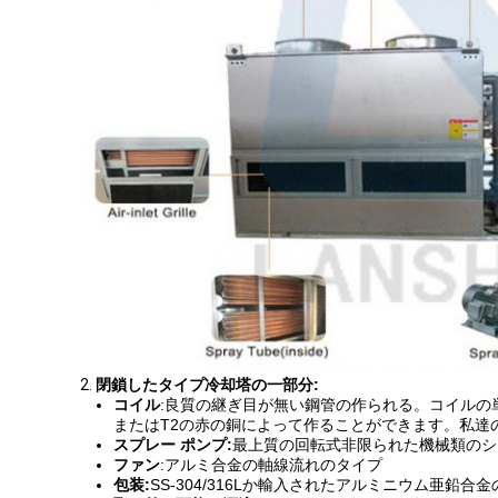
2.
閉鎖したタイプ冷却塔の一部分:
コイル
:良質の継ぎ目が無い鋼管の作られる。コイルの単
またはT2の赤の銅によって作ることができます。私達の
スプレー ポンプ:
最上質の回転式非限られた機械類のシ
ファン
:アルミ合金の軸線流れのタイプ
包装:
SS-304/316Lか輸入されたアルミニウム亜鉛合