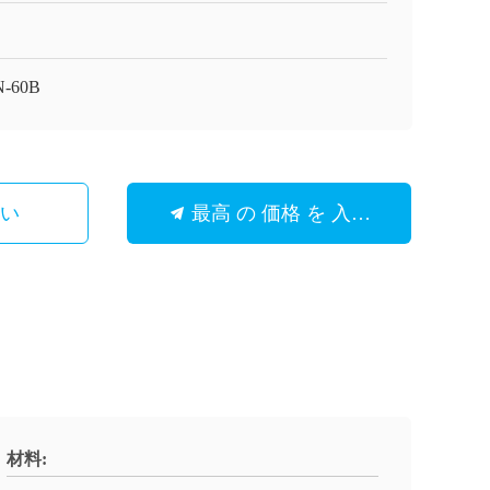
N-60B
さい
最高 の 価格 を 入手 する
材料: