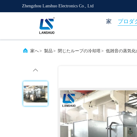
Zhengzhou Lanshuo Electronics Co., Ltd
家
プロダ
家へ
>
製品
>
閉じたループの冷却塔
>
低雑音の蒸気化