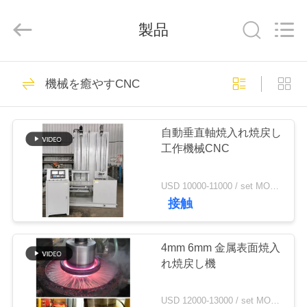
2019
-
2026
製品
Zhengzhou
Lanshuo
Electronics
Co.,
Ltd.
家
131
All
機械を癒やすCNC
Rights
Reserved.
誘導の溶ける炉
プ
自動垂直軸焼入れ焼戻し
ロ
工作機械CNC
ダ
USD 10000-11000 / set MOQ:1 set
ク
接触
96
ト
4mm 6mm 金属表面焼入
大きい溶ける炉
れ焼戻し機
私
USD 12000-13000 / set MOQ:1セット