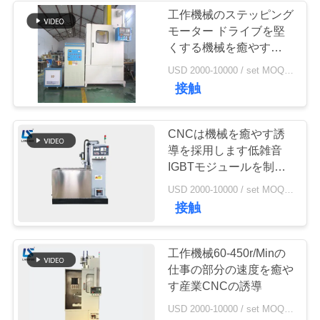
工作機械のステッピング
い
モーター ドライブを堅
19
くする機械を癒やす誘導
CNC
ニ
USD 2000-10000 / set MOQ:1 セット
機械を癒やすCNC
接触
ュ
ー
CNCは機械を癒やす誘
導を採用します低雑音
ス
IGBTモジュールを制御
します
21
USD 2000-10000 / set MOQ:1 セット
引
接触
閉じたループの冷
用
却塔
工作機械60-450r/Minの
を
仕事の部分の速度を癒や
す産業CNCの誘導
要
USD 2000-10000 / set MOQ:1 セット