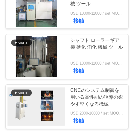
質
械 ツール
管
USD 10000-11000 / set MOQ:1セット
128
接触
理
機械を癒やす誘導
シャフト ローラーギア
私
棒 硬化 消化 機械 ツール
達
USD 10000-11000 / set MOQ:1 セット
に
接触
連
91
CNCのシステム制御を
誘導加熱ろう付け機
絡
用いる高性能の誘導の癒
やす堅くなる機械
し
械
USD 2000-10000 / set MOQ:1 セット
な
接触
さ