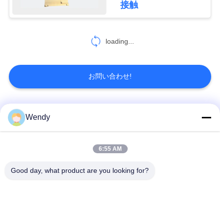
求
接触
10
し
な
loading...
開ループの冷却塔
さ
お問い合わせ!
い
地
人気カテゴリ
すべて
Wendy
13
図
炉を和らげるピッ
誘導の溶ける炉
大きい溶ける炉
6:55 AM
トのタイプ
プ
Good day, what product are you looking for?
小さい誘導の溶ける
誘導加熱機械
ラ
炉
イ
誘導加熱ろう付け機