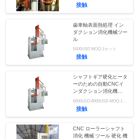
達
接触
に
つ
歯車軸表面熱処理 イン
30
ダクション消化機械ツー
い
小さい誘導の溶け
ル
て
5500USD MOQ:1セット
る炉
接触
工
シャフトギア硬化ヒータ
場
ーのための自動CNCイ
ンダクション消化機械ツ
205
旅
ール
6000USD-8000USD MOQ:1セット
行
接触
誘導加熱機械
品
CNC ローラーシャフト
消化 機械 ツール 硬化 機