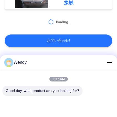
求
接触
10
し
な
loading...
開ループの冷却塔
さ
お問い合わせ!
い
地
人気カテゴリ
すべて
Wendy
13
図
炉を和らげるピッ
誘導の溶ける炉
大きい溶ける炉
2:17 AM
トのタイプ
プ
Good day, what product are you looking for?
小さい誘導の溶ける
誘導加熱機械
ラ
炉
イ
誘導加熱ろう付け機