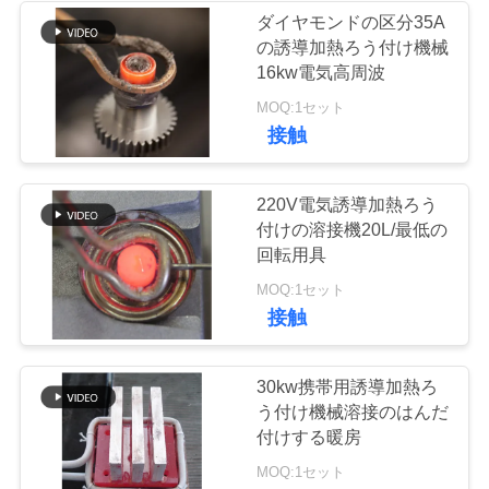
ダイヤモンドの区分35A
い
の誘導加熱ろう付け機械
19
16kw電気高周波
ニ
MOQ:1セット
機械を癒やすCNC
接触
ュ
ー
220V電気誘導加熱ろう
付けの溶接機20L/最低の
ス
回転用具
21
MOQ:1セット
引
接触
閉じたループの冷
用
却塔
30kw携帯用誘導加熱ろ
を
う付け機械溶接のはんだ
付けする暖房
要
MOQ:1セット