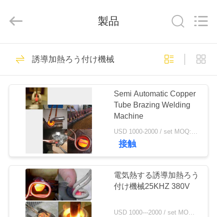
2019
-
2026
製品
Zhengzhou
Lanshuo
Electronics
Co.,
Ltd.
家
131
All
誘導加熱ろう付け機械
Rights
Reserved.
誘導の溶ける炉
プ
Semi Automatic Copper
ロ
Tube Brazing Welding
Machine
ダ
USD 1000-2000 / set MOQ:1セット
ク
接触
96
ト
電気熱する誘導加熱ろう
大きい溶ける炉
付け機械25KHZ 380V
私
USD 1000---2000 / set MOQ:1セット