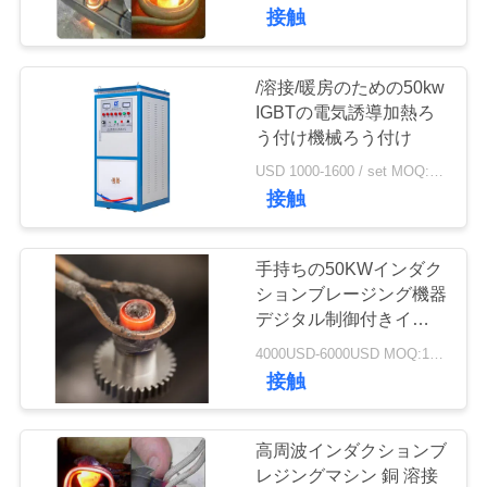
達
接触
に
つ
/溶接/暖房のための50kw
30
IGBTの電気誘導加熱ろ
い
小さい誘導の溶け
う付け機械ろう付け
て
USD 1000-1600 / set MOQ:1 セット
る炉
接触
工
手持ちの50KWインダク
場
ションブレージング機器
デジタル制御付きインダ
205
旅
クション加熱溶接機
4000USD-6000USD MOQ:1 SET
行
接触
誘導加熱機械
品
高周波インダクションブ
レジングマシン 銅 溶接