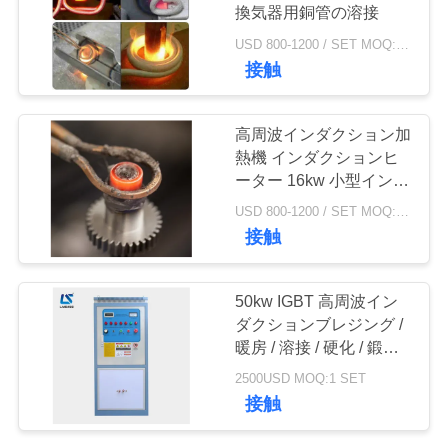
質
換気器用銅管の溶接
管
USD 800-1200 / SET MOQ:1セット
128
接触
理
機械を癒やす誘導
高周波インダクション加
私
熱機 インダクションヒ
ーター 16kw 小型インダ
達
クションブレージングマ
USD 800-1200 / SET MOQ:1セット
シン
に
接触
連
91
50kw IGBT 高周波イン
誘導加熱ろう付け機
絡
ダクションブレジング /
暖房 / 溶接 / 硬化 / 鍛造
し
械
機
2500USD MOQ:1 SET
な
接触
さ