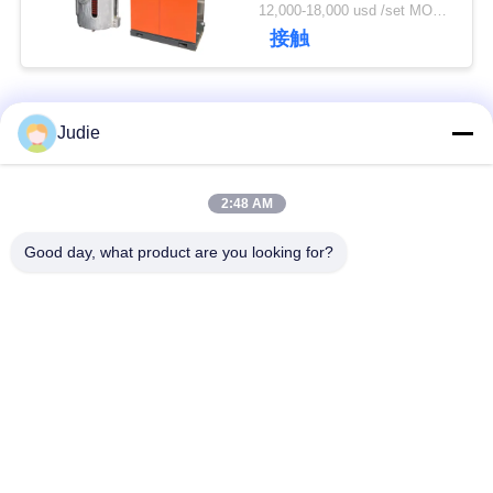
12,000-18,000 usd /set MOQ:1セット
い
接触
ニ
人気カテゴリ
すべて
Judie
ュ
ー
誘導の溶ける炉
大きい溶ける炉
2:48 AM
ス
Good day, what product are you looking for?
小さい誘導の溶ける
誘導加熱機械
炉
引
誘導加熱ろう付け機
用
機械を癒やす誘導
械
を
要
閉じたループの冷却
機械を癒やすCNC
塔