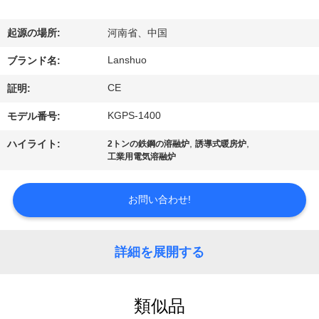
達
に
起源の場所:
河南省、中国
つ
Lanshuo
ブランド名:
い
CE
証明:
て
KGPS-1400
モデル番号:
,
,
ハイライト:
2トンの鉄鋼の溶融炉
誘導式暖房炉
工業用電気溶融炉
工
場
お問い合わせ!
旅
行
詳細を展開する
品
類似品