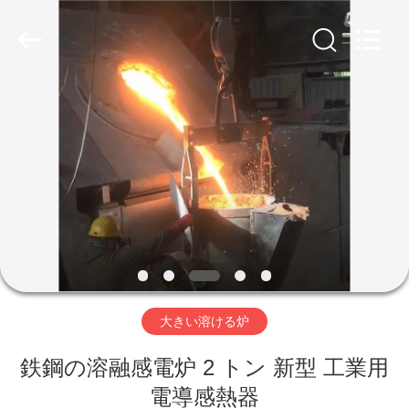
2019
-
2026
Zhengzhou
Lanshuo
Electronics
Co.,
Ltd.
家
All
Rights
Reserved.
プ
ロ
ダ
ク
ト
大きい溶ける炉
鉄鋼の溶融感電炉 2 トン 新型 工業用
私
電導感熱器