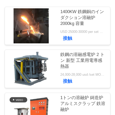
質
管
1400KW 鉄鋼銅のイン
ダクション溶融炉
理
2000kg 容量
USD 25000-30000 per set MOQ:1セット
接触
私
達
鉄鋼の溶融感電炉 2 ト
に
ン 新型 工業用電導感
熱器
連
24,000-28,000 usd /set MOQ:1セット
絡
接触
し
1トンの溶融炉 鋳造炉
な
アルミスクラップ 鉄溶
融炉
さ