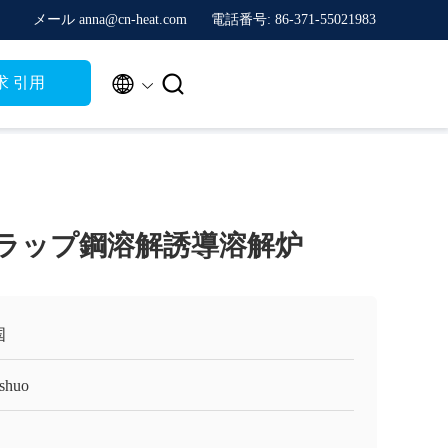
メール anna@cn-heat.com
電話番号: 86-371-55021983


求 引用
スクラップ鋼溶解誘導溶解炉
国
shuo