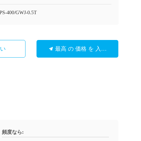
S-400/GWJ-0.5T
さい
最高 の 価格 を 入手 する
頻度なら: