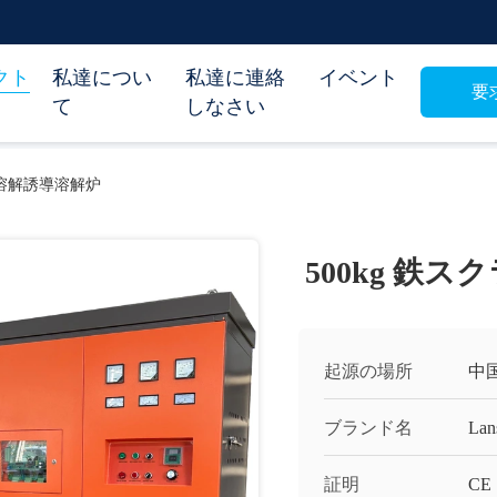
クト
私達につい
私達に連絡
イベント
要
て
しなさい
鋼溶解誘導溶解炉
500kg 鉄
起源の場所
中
ブランド名
Lan
証明
CE