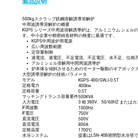
製品説明
500kgスクラップ鉄鋼溶解誘導溶解炉
中周波誘導溶解炉の概要
KGPS シリーズ中周波溶解誘導炉は、アルミニウム シ
す。中小企業や精密鋳造材料の検査に最適です。
KGPS中周波炉用電源
広い周波数範囲
定容量制御
過電流、過電圧、不足電流、不足電圧、水不足、位相
アルミシェル溶解用中間周波誘導炉
炉本体を傾斜させるためのモーター駆動のギアボック
大型誘導溶解炉の技術パラメータ
モデル
KGPS-400/GWJ-0.5T
定格電力
400kw
定格容量
0.5T
マッチングトランス容量要件
500KVA
入力電圧
3 相 380V、50/60HZ ま
IF周波数
1000Hz
IF電圧
750V
直流電圧
500V
直流電流
800A
定格温度
1700℃
水冷システム
提案はLSN-40B密閉型水冷塔