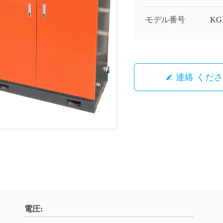
モデル番号
KGP
連絡 くだ
電圧: