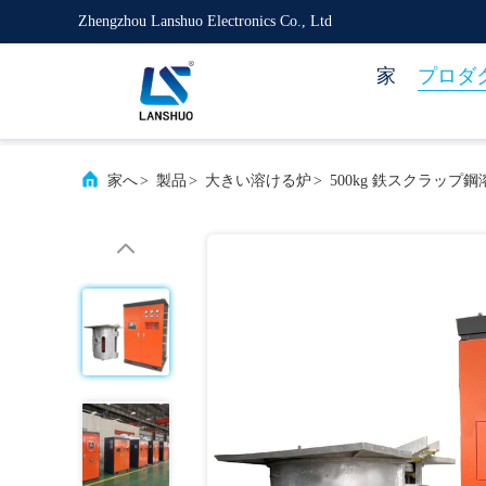
Zhengzhou Lanshuo Electronics Co., Ltd
家
プロダ
家へ
>
製品
>
大きい溶ける炉
>
500kg 鉄スクラップ