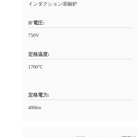
インダクション溶融炉
IF電圧:
750V
定格温度:
1700°C
定格電力:
400kw