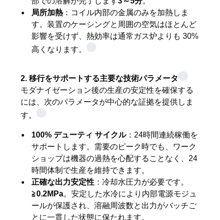
求
部での溶解が完了します
3～5分
。
局所加熱
：コイル内部の金属のみを加熱しま
し
す。装置のケーシングと周囲の空気はほとんど
影響を受けず、熱効率は通常ガス炉よりも 30%
な
高くなります。
さ
い
2. 移行をサポートする主要な技術パラメータ
モダナイゼーション後の生産の安定性を確保する
には、次のパラメータが中心的な証拠を提供しま
地
す。
図
100% デューティ サイクル
：24時間連続稼働を
サポートします。需要のピーク時でも、ワーク
ショップは機器の過熱を心配することなく、24
プ
時間体制で生産を維持できます。
正確な出力安定性
：冷却水圧力が必要です。
ラ
≧0.2MPa
。安定した水冷により内部電源モジュ
イ
ールが保護され、溶融周波数と出力がバッチご
とに一貫した状態に保たれます。