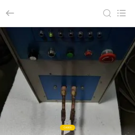
2019
-
2026
Zhengzhou
Lanshuo
Electronics
Co.,
Ltd.
家
All
Rights
Reserved.
プ
ロ
ダ
ク
ト
私
CASES