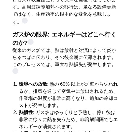
質
す。高周波誘導加熱への移行は、単なる設備更新
管
ではなく、生産効率の根本的な変化を意味しま
す。
理
ガス炉の限界: エネルギーはどこへ行く
のか?
私
従来のガス炉では、熱は放射と対流によって炎か
達
らるつぼに伝わり、その後金属に伝導されます。
このプロセスでは、重大な熱損失が発生します。
に
連
環境への放散
: 熱の 60% 以上が炉壁から失われ
るか、排気を通じて空気中に放出されるため、
絡
作業場の温度が非常に高くなり、追加の冷却コ
し
ストが発生します。
熱慣性
: ガス炉はゆっくりと予熱し、停止後は
な
非常に徐々に熱を失うため、非溶解間隔でもエ
ネルギーが消費されます。
さ