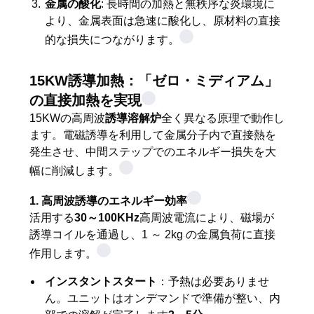
金属の酸化
: 長時間の加熱と無秩序な炎環境に
い
より、金属表面は急速に酸化し、原材料の直接
的な損失につながります。
ニ
15KW誘導加熱：「ゼロ・ミディアム」
ュ
の直接加熱を実現
15KWの高周波
誘導溶解炉
全く異なる原理で動作し
ー
ます。電磁誘導を利用して金属分子内で直接熱を
ス
発生させ、中間ステップでのエネルギー損失を大
幅に削減します。
引
1. 高周波誘導のエネルギー効率
活用する
30～100KHz
高周波電流により、磁場が
用
誘導コイルを通過し、1 ～ 2kg の金属負荷に直接
作用します。
を
インスタントスタート
：予熱は必要ありませ
要
ん。ユニットはオンデマンドで準備が整い、内