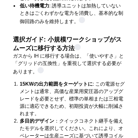
バ
低い待機電力
: 誘導ユニットは加熱していない
ときはごくわずかな電力を消費し、基本的な制
シ
御回路のみを維持します。
ー
選択ガイド: 小規模ワークショップがス
ポ
ムーズに移行する方法
リ
ガスから IH に移行する場合は、「使いやすさ」と
「グリッドの互換性」を重視して選択する必要が
シ
あります。
ー
15KWの出力範囲をターゲットに
: この電源セグ
メントは通常、高価な産業用変圧器のアップグ
レードを必要とせず、標準の単相または三相電
源に適応できるため、初期投資が大幅に削減さ
れます。
多目的デザイン
：クイックコネクト継手を備え
たモデルを選択してください。これにより、オ
ペレーターは生産ニーズに基づいて誘導コイル