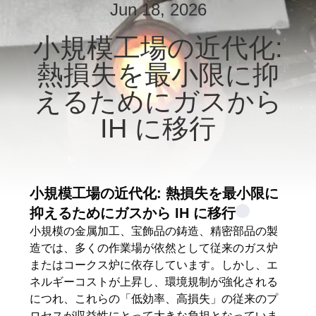
達
Jun 18, 2026
に
小規模工場の近代化:
つ
熱損失を最小限に抑
い
えるためにガスから
て
IH に移行
工
場
小規模工場の近代化: 熱損失を最小限に
抑えるためにガスから IH に移行
旅
小規模の金属加工、宝飾品の鋳造、精密部品の製
行
造では、多くの作業場が依然として従来のガス炉
またはコークス炉に依存しています。しかし、エ
ネルギーコストが上昇し、環境規制が強化される
品
につれ、これらの「低効率、高損失」の従来のプ
ロセスが収益性にとって大きな負担となっていま