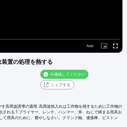
Auto
Picture-
Fullscre
in-
Picture
は装置の処理を熱する
今連絡してください
シェアする
癒やす高周波誘導の適用: 高周波焼入れは工作物を熱するために工作物の
される:1.プライヤー、レンチ、ハンマー、斧、ねじで締まる用具お
して用具のために、癒やしなさい。クランク軸、連接棒、ピストン