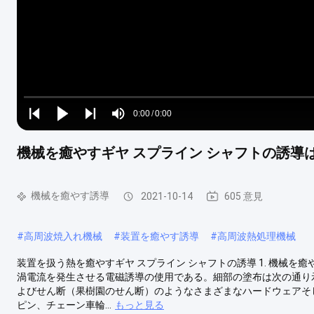
Loaded
:
0%
0:00
/
0:00
Play
Play
Play
Mute
Current
Duration
next
next
機械を癒やすギヤ スプライン シャフトの誘導
Time
機械を癒やす誘導
2021-10-14
605 意見
#
高周波焼入れ機械
#
装置を癒やす誘導
#
高周波熱処理機械
装置を扱う熱を癒やすギヤ スプライン シャフトの誘導 1. 機械を
渦電流を発生させる電磁誘導の使用である。細部の塗布は次の通り示
よびせん断（果樹園のせん断）のようなさまざまなハードウェアそ
ピン、チェーン車輪...
もっと見る