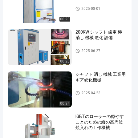
機械を癒やす誘導
2025-08-01
00:20
200KW シャフト 歯車 棒
消し 機械 硬化 設備
機械を癒やす誘導
2025-06-27
en
00:25
シャフト 消し 機械 工業用
ギア硬化機械
機械を癒やす誘導
2025-04-23
00:34
IGBTのローラーの癒やす
ことのための縦の高周波
焼入れの工作機械