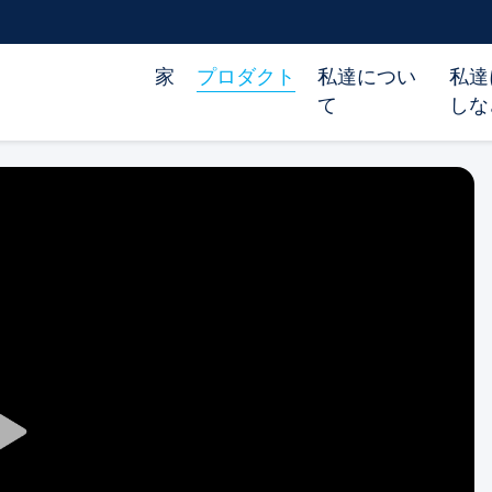
家
プロダクト
私達につい
私達
て
しな
Play
Video