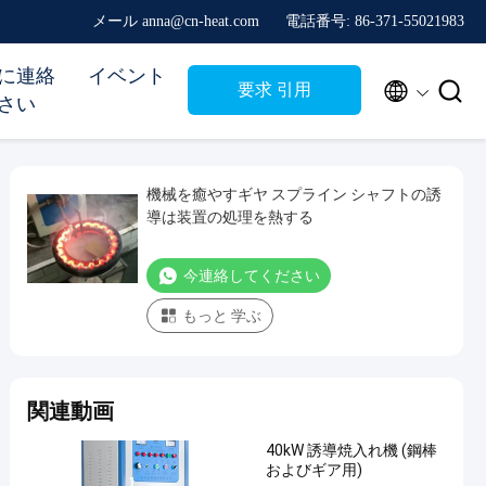
メール anna@cn-heat.com
電話番号: 86-371-55021983
に連絡
イベント


要求 引用
さい
機械を癒やすギヤ スプライン シャフトの誘
導は装置の処理を熱する
今連絡してください
もっと 学ぶ
関連動画
40kW 誘導焼入れ機 (鋼棒
およびギア用)