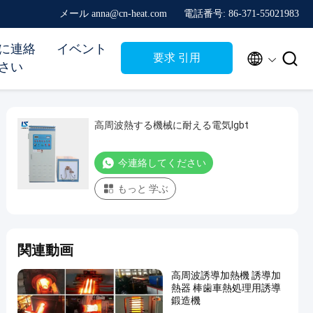
メール anna@cn-heat.com
電話番号: 86-371-55021983
に連絡
イベント


要求 引用
さい
高周波熱する機械に耐える電気Igbt
今連絡してください
もっと 学ぶ
関連動画
高周波誘導加熱機 誘導加
熱器 棒歯車熱処理用誘導
鍛造機