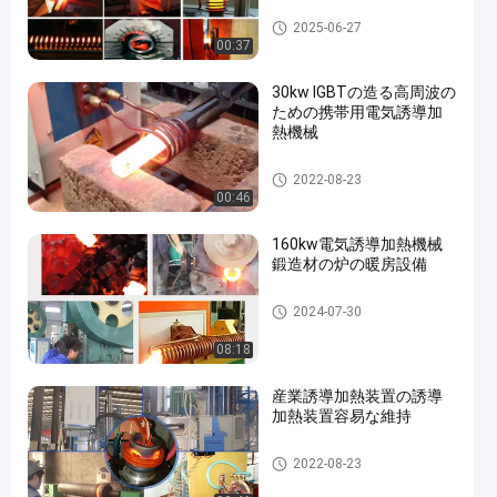
誘導加熱機械
2025-06-27
00:37
30kw IGBTの造る高周波の
ための携帯用電気誘導加
熱機械
誘導加熱機械
2022-08-23
00:46
160kw電気誘導加熱機械
鍛造材の炉の暖房設備
誘導加熱機械
2024-07-30
08:18
産業誘導加熱装置の誘導
加熱装置容易な維持
誘導加熱機械
2022-08-23