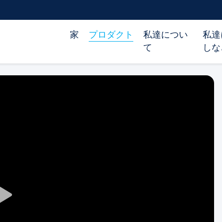
家
プロダクト
私達につい
私達
て
しな
Play
Video