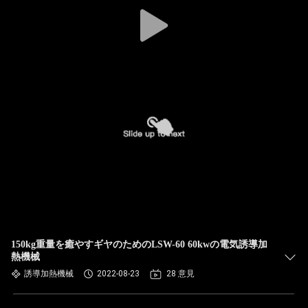
達
に
つ
い
て
工
場
旅
行
150kg重量を癒やすギヤのためのLSW-60 60kwの電気誘導加
熱機械
誘導加熱機械
2022-08-23
28 意見
品